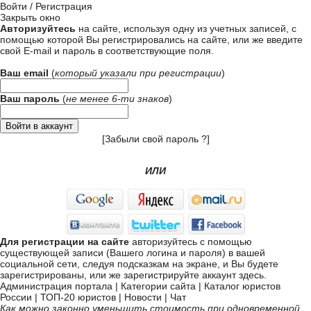
Войти / Регистрация
Закрыть окно
Авторизуйтесь
на сайте, используя одну из учетных записей, с
помощью которой Вы регистрировались на сайте, или же введите
свой
E-mail и пароль в соответствующие поля
.
Ваш email
(
который указали при
регистрации
)
Ваш пароль
(
не менее 6-ти знаков
)
[
Забыли свой пароль ?
]
ИЛИ
Для регистрации на сайте
авторизуйтесь с помощью
существующей записи (Вашего логина и пароля) в вашей
социальной сети, следуя подсказкам на экране, и Вы будете
зарегистрированы, или же
зарегистрируйте аккаунт здесь
.
Администрация портала
|
Категории сайта
|
Каталог юристов
России
|
ТОП-20 юристов
|
Новости
|
Чат
Как можно законно уменьшить стоимость при одновременной