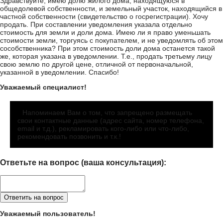
Здравствуйте, имею долю жилого дома, находящуюся в
общедолевой собственности, и земельный участок, находящийся в
частной собственности (свидетельство о госрегистрации). Хочу
продать. При составлении уведомления указала отдельно
стоимость для земли и доли дома. Имею ли я право уменьшать
стоимости земли, торгуясь с покупателем, и не уведомлять об этом
сособственника? При этом стоимость доли дома останется такой
же, которая указана в уведомлении. Т.е., продать третьему лицу
свою землю по другой цене, отличной от первоначальной,
указанной в уведомлении. Спасибо!
Уважаемый специалист!
Напоминаем Вам о том, что запрещено размещать
свои контактные данные (адрес сайта, номер телефона,
email и т.д.), рекламировать кого-либо или что-либо,
рекомендовать позвонить и т.к.!
Ответьте на вопрос (ваша консультация):
Уважаемый пользователь!